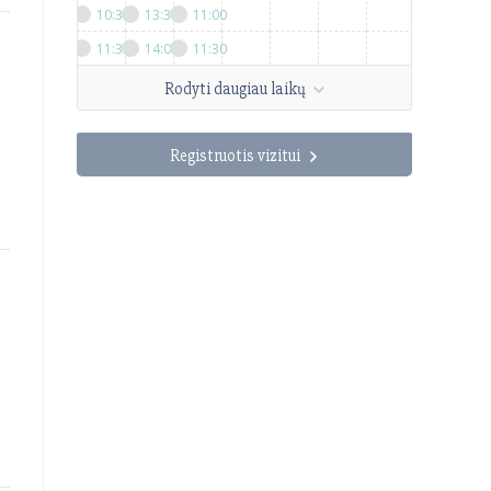
10:30
13:30
11:00
11:30
14:00
11:30
Rodyti daugiau laikų
Registruotis vizitui