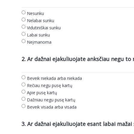
Nesunku
Nelabai sunku
Vidutiniškai sunku
Labai sunku
Neįmanoma
2. Ar dažnai ejakuliuojate anksčiau negu to 
Beveik niekada arba niekada
Rečiau negu pusę kartų
Apie pusę kartų
Dažniau negu pusę kartų
Beveik visada arba visada
3. Ar dažnai ejakuliuojate esant labai mažai 