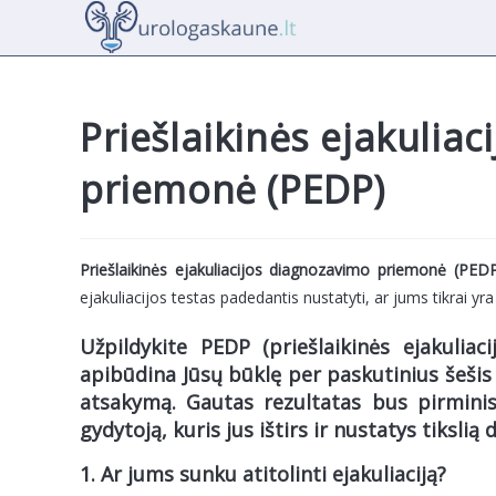
Skip
to
content
Priešlaikinės ejakulia
priemonė (PEDP)
Priešlaikinės ejakuliacijos diagnozavimo priemonė (PED
ejakuliacijos testas padedantis nustatyti, ar jums tikrai yr
Užpildykite PEDP (priešlaikinės ejakuliaci
apibūdina Jūsų būklę per paskutinius šešis
atsakymą. Gautas rezultatas bus pirminis 
gydytoją, kuris jus ištirs ir nustatys tikslią
1. Ar jums sunku atitolinti ejakuliaciją?