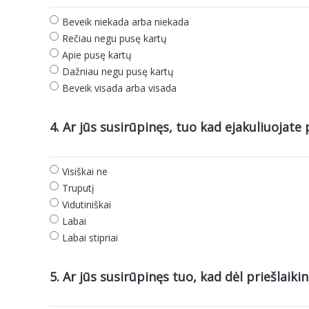
Beveik niekada arba niekada
Rečiau negu pusę kartų
Apie pusę kartų
Dažniau negu pusę kartų
Beveik visada arba visada
4. Ar jūs susirūpinęs, tuo kad ejakuliuojate 
Visiškai ne
Truputį
Vidutiniškai
Labai
Labai stipriai
5. Ar jūs susirūpinęs tuo, kad dėl priešlaiki