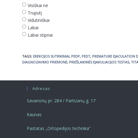
Visiškai ne
Truputį
Vidutiniškai
Labai
Labai stipriai
TAGS
:
EREKCIJOS SUTRIKIMAI
,
PEDP
,
PEDT
,
PREMATURE EJACULATION 
DIAGNOZAVIMO PRIEMONĖ
,
PRIEŠLAIKINĖS EJAKULIACIJOS TESTAS
,
TIT
Adresas
Savanorių pr. 284 / Partizanų g. 17
Kaunas
Pastatas „Ortopedijos technika”