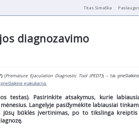
Titas Simaška
Paslaugo
cijos diagnozavimo
P)
(
Premature Ejaculation Diagnostic Tool (PEDT)
) – tai priešlaikin
a
priešlaikinė ejakuliacija.
jos testas). Pasirinkite atsakymus, kurie labiausi
 mėnesius. Langelyje pasižymėkite labiausiai tinka
jūsų būklės įvertinimas, po to tikslinga kreiptis 
 diagnozę.