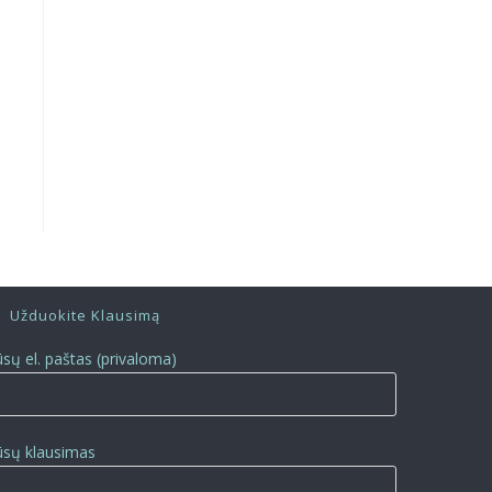
Užduokite Klausimą
ūsų el. paštas (privaloma)
ūsų klausimas