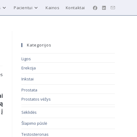
s
Pacientui
Kainos
Kontaktai
Kategorijos
Ligos
Erekcija
ės
Inkstai
Prostata
ai
Prostatos vėžys
mą
į
Sėklidės
Šlapimo pūslė
Testosteronas