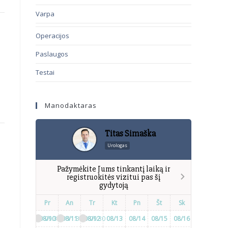
Varpa
Operacijos
Paslaugos
Testai
Manodaktaras
Titas Simaška
Urologas
Pažymėkite Jums tinkantį laiką ir
registruokitės vizitui pas šį
gydytoją
Pr
An
Tr
Kt
Pn
Št
Sk
Pr
A
08/10
09:30
08/11
11:30
08/12
09:30
08/13
08/14
08/15
08/16
08/17
08/