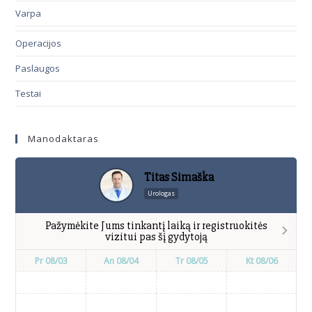
Varpa
Operacijos
Paslaugos
Testai
Manodaktaras
Titas Simaška
Urologas
Pažymėkite Jums tinkantį laiką ir registruokitės
vizitui pas šį gydytoją
Pr 08/03
An 08/04
Tr 08/05
Kt 08/06