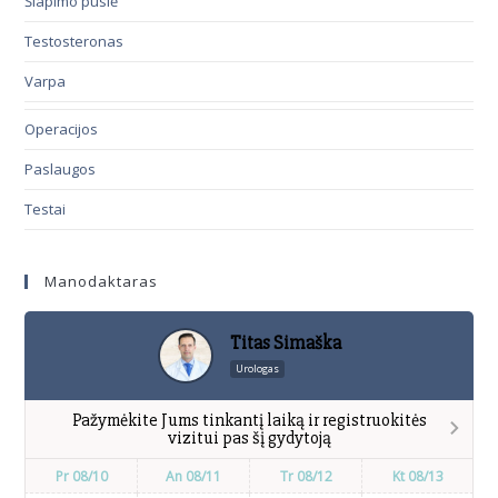
Šlapimo pūslė
Testosteronas
Varpa
Operacijos
Paslaugos
Testai
Manodaktaras
Titas Simaška
Urologas
Pažymėkite Jums tinkantį laiką ir registruokitės
vizitui pas šį gydytoją
Pr 08/10
An 08/11
Tr 08/12
Kt 08/13