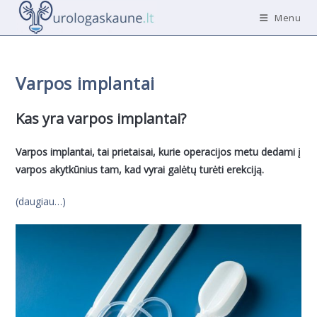
Skip
Menu
to
content
Varpos implantai
Kas yra varpos implantai?
Varpos implantai, tai prietaisai, kurie operacijos metu dedami į
varpos akytkūnius tam, kad vyrai galėtų turėti erekciją.
(daugiau…)