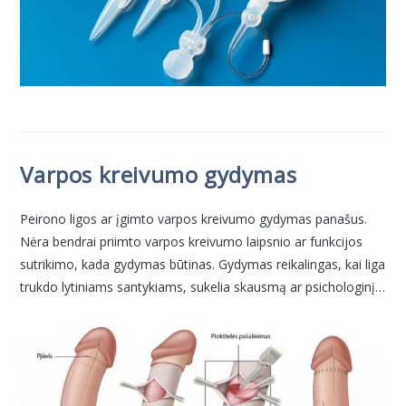
Varpos kreivumo gydymas
Peirono ligos ar įgimto varpos kreivumo gydymas panašus.
Nėra bendrai priimto varpos kreivumo laipsnio ar funkcijos
sutrikimo, kada gydymas būtinas. Gydymas reikalingas, kai liga
trukdo lytiniams santykiams, sukelia skausmą ar psichologinį…