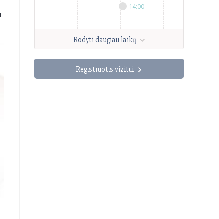
14:00
09:30
1
u
10:30
1
Rodyti daugiau laikų
Registruotis vizitui