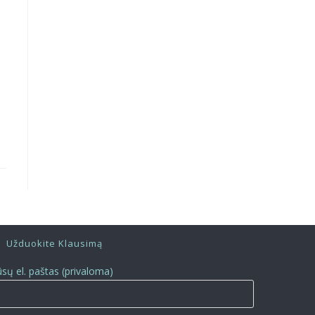
Užduokite Klausimą
ūsų el. paštas (privaloma)