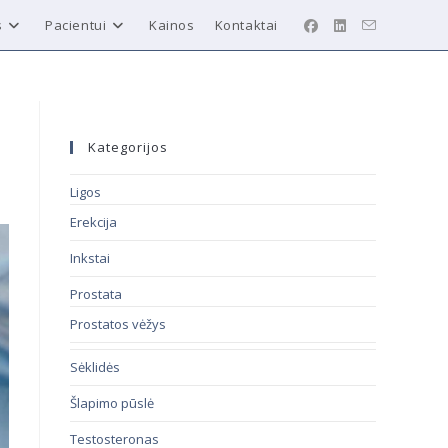
s
Pacientui
Kainos
Kontaktai
Kategorijos
Ligos
Erekcija
Inkstai
Prostata
Prostatos vėžys
Sėklidės
Šlapimo pūslė
Testosteronas