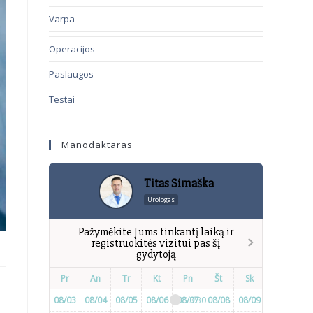
Varpa
Operacijos
Paslaugos
Testai
Manodaktaras
Titas Simaška
Urologas
Pažymėkite Jums tinkantį laiką ir
registruokitės vizitui pas šį
gydytoją
Pr
An
Tr
Kt
Pn
Št
Sk
Pr
A
08/03
08/04
08/05
08/06
08/07
13:30
08/08
08/09
08/10
09:00
08/
1