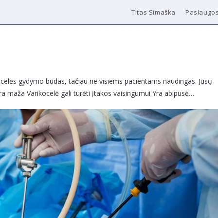
Titas Simaška
Paslaugo
ikocelės gydymo būdas, tačiau ne visiems pacientams naudingas. Jūsų
ra maža Varikocelė gali turėti įtakos vaisingumui Yra abipusė…