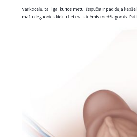
Varikocelė, tai liga, kurios metu išsipučia ir padidėja kapš
mažu deguonies kiekiu bei maistinėmis medžiagomis. Pati