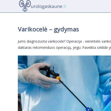
Skip
to
content
Varikocelė – gydymas
Jums diagnozuota varikocelė? Operacija - vienintelis var
daktaras rekomenduos operaciją, jeigu: Paveikta sėklidė y