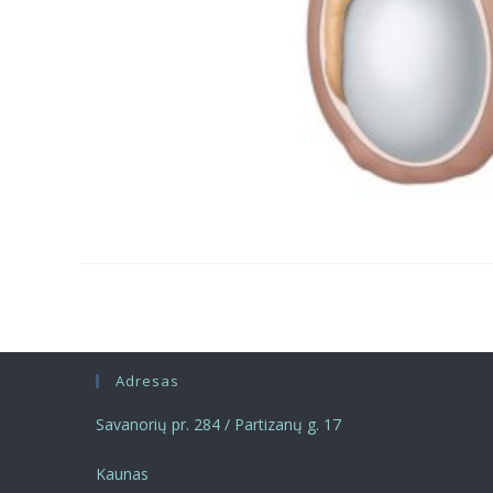
Adresas
Savanorių pr. 284 / Partizanų g. 17
Kaunas