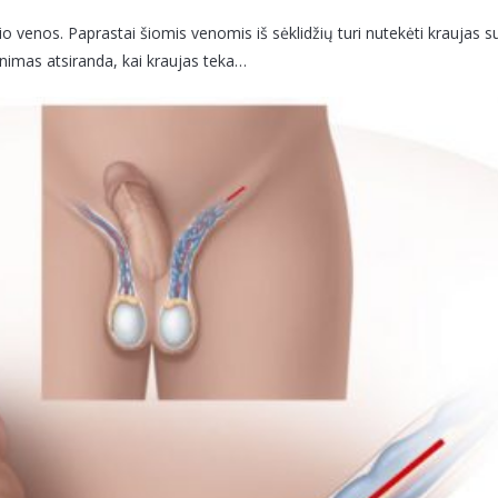
elio venos. Paprastai šiomis venomis iš sėklidžių turi nutekėti kraujas s
nimas atsiranda, kai kraujas teka…