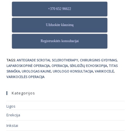
+370 652 96622
Užduokite klausimą
Registruokitės konsultacijai
TAGS
:
ANTEGRADE SCROTAL SCLEROTHERAPY
,
CHIRURGINIS GYDYMAS
,
LAPAROSKOPINĖ OPERACIJA
,
OPERACIJA
,
SĖKLIDŽIŲ ECHOSKOPIJA
,
TITAS
SIMAŠKA
,
UROLOGAS KAUNE
,
UROLOGO KONSULTACIJA
,
VARIKOCELĖ
,
VARIKOCELĖS OPERACIJA
Kategorijos
Ligos
Erekcija
Inkstai