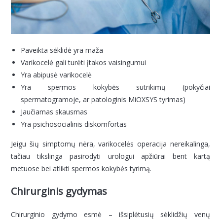
Paveikta sėklidė yra maža
Varikocelė gali turėti įtakos vaisingumui
Yra abipusė varikocelė
Yra spermos kokybės sutrikimų (pokyčiai
spermatogramoje, ar patologinis MiOXSYS tyrimas)
Jaučiamas skausmas
Yra psichosocialinis diskomfortas
Jeigu šių simptomų nėra, varikocelės operacija nereikalinga,
tačiau tikslinga pasirodyti urologui apžiūrai bent kartą
metuose bei atlikti spermos kokybės tyrimą.
Chirurginis gydymas
Chirurginio gydymo esmė – išsiplėtusių sėklidžių venų