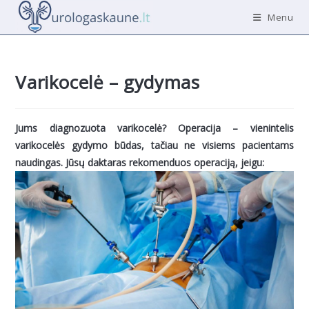
Skip
Menu
to
content
Varikocelė – gydymas
Jums diagnozuota varikocelė? Operacija – vienintelis
varikocelės gydymo būdas, tačiau ne visiems pacientams
naudingas. Jūsų daktaras rekomenduos operaciją, jeigu: