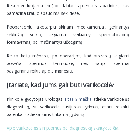
Rekomenduojama nešioti labiau aptemtus apatinius, kas
pamažina kraujo spaudimą sėklidėse.
Pooperaciniu laikotarpiu skiriami medikamentai, gerinantys
sėklidžių veiklą, teigiamai veikiantys spermatozoidų
formavimasį bei mažinantys uždegimą.
Reikia kelių mėnesių po operacijos, kad atsirastų teigiami
pokyčiai spermos tyrimuose, nes naujai spermai
pasigaminti reikia apie 3 mėnesių.
Įtariate, kad jums gali būti varikocelė?
Klinikoje gydytojas urologas
Titas Simaška
atlieka varikocelės
diagnostiką, su varikocele susijusius tyrimus, esant reikalui
parenka ir atlieka jums tinkamą gydymą.
Apie varikocelės simptomus bei diagnostiką skaitykite čia
.