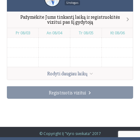
Urologas
Pažymėkite Jums tinkantį laiką ir registruokitės
vizitui pas šį gydytoją
Pr 08/03
An 08/04
Tr 08/05
Kt 08/06
Rodyti daugiau laikų
Registruotis vizitui
© Copyright IĮ "Vyro sveikata" 2017