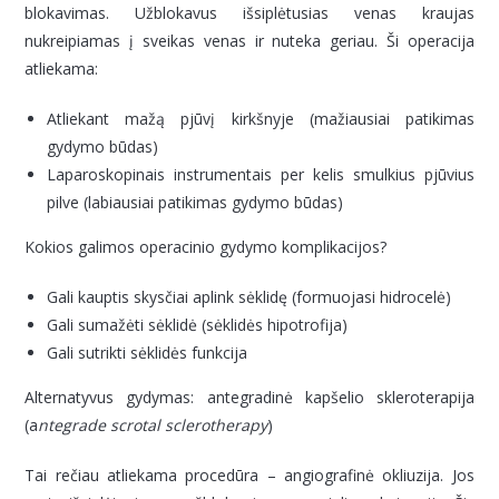
blokavimas. Užblokavus išsiplėtusias venas kraujas
nukreipiamas į sveikas venas ir nuteka geriau. Ši operacija
atliekama:
Atliekant mažą pjūvį kirkšnyje (mažiausiai patikimas
gydymo būdas)
Laparoskopinais instrumentais per kelis smulkius pjūvius
pilve (labiausiai patikimas gydymo būdas)
Kokios galimos operacinio gydymo komplikacijos?
Gali kauptis skysčiai aplink sėklidę (formuojasi hidrocelė)
Gali sumažėti sėklidė (sėklidės hipotrofija)
Gali sutrikti sėklidės funkcija
Alternatyvus gydymas: antegradinė kapšelio skleroterapija
(a
ntegrade scrotal sclerotherapy
)
Tai rečiau atliekama procedūra – angiografinė okliuzija. Jos