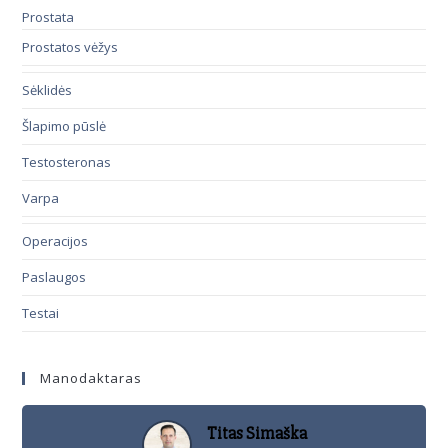
Prostata
Prostatos vėžys
Sėklidės
Šlapimo pūslė
Testosteronas
Varpa
Operacijos
Paslaugos
Testai
Manodaktaras
Titas Simaška