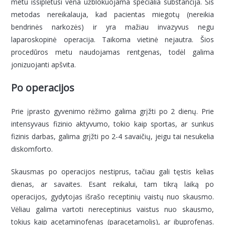
metu išsiplėtusi vena užblokuojama specialia substancija. Šis
metodas nereikalauja, kad pacientas miegotų (nereikia
bendrinės narkozės) ir yra mažiau invazyvus negu
laparoskopinė operacija. Taikoma vietinė nejautra. Šios
procedūros metu naudojamas rentgenas, todėl galima
jonizuojanti apšvita.
Po operacijos
Prie įprasto gyvenimo rėžimo galima grįžti po 2 dienų. Prie
intensyvaus fizinio aktyvumo, tokio kaip sportas, ar sunkus
fizinis darbas, galima grįžti po 2-4 savaičių, jeigu tai nesukelia
diskomforto.
Skausmas po operacijos nestiprus, tačiau gali tęstis kelias
dienas, ar savaites. Esant reikalui, tam tikrą laiką po
operacijos, gydytojas išrašo receptinių vaistų nuo skausmo.
Vėliau galima vartoti nereceptinius vaistus nuo skausmo,
tokius kaip acetaminofenas (paracetamolis), ar ibuprofenas.