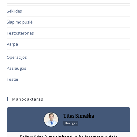
Sėklidės
Šlapimo pūslė
Testosteronas
Varpa
Operacijos
Paslaugos
Testai
Manodaktaras
Titas Simaška
Urologas