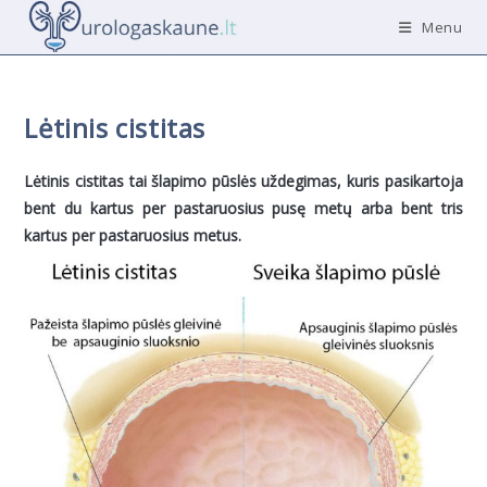
Skip
Menu
to
content
Lėtinis cistitas
Lėtinis cistitas tai šlapimo pūslės uždegimas, kuris pasikartoja
bent du kartus per pastaruosius pusę metų arba bent tris
kartus per pastaruosius metus.