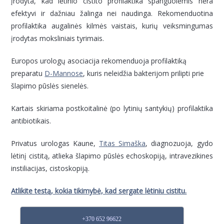
įrodyta, kad lėtinio cistito profilaktika spanguolėmis nėra
efektyvi ir dažniau žalinga nei naudinga. Rekomenduotina
profilaktika augalinės kilmės vaistais, kurių veiksmingumas
įrodytas moksliniais tyrimais.
Europos urologų asociacija rekomenduoja profilaktiką
preparatu
D-Mannose
, kuris neleidžia bakterijom prilipti prie
šlapimo pūslės sienelės.
Kartais skiriama postkoitalinė (po lytinių santykių) profilaktika
antibiotikais.
Privatus urologas Kaune,
Titas Simaška
, diagnozuoja, gydo
lėtinį cistitą, atlieka šlapimo pūslės echoskopiją, intravezikines
instiliacijas, cistoskopiją.
Atlikite testą, kokia tikimybė, kad sergate lėtiniu cistitu.
+370 652 96622