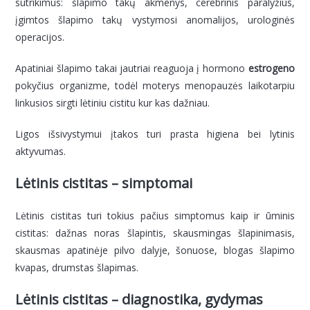
sutrikimus: šlapimo takų akmenys, cerebrinis paralyžius,
įgimtos šlapimo takų vystymosi anomalijos, urologinės
operacijos.
Apatiniai šlapimo takai jautriai reaguoja į hormono
estrogeno
pokyčius organizme, todėl moterys menopauzės laikotarpiu
linkusios sirgti lėtiniu cistitu kur kas dažniau.
Ligos išsivystymui įtakos turi prasta higiena bei lytinis
aktyvumas.
Lėtinis cistitas – simptomai
Lėtinis cistitas turi tokius pačius simptomus kaip ir ūminis
cistitas: dažnas noras šlapintis, skausmingas šlapinimasis,
skausmas apatinėje pilvo dalyje, šonuose, blogas šlapimo
kvapas, drumstas šlapimas.
Lėtinis cistitas – diagnostika, gydymas