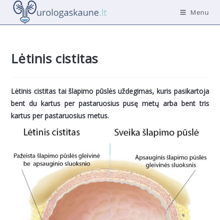
Skip
Menu
to
content
Lėtinis cistitas
Lėtinis cistitas tai šlapimo pūslės uždegimas, kuris pasikartoja
bent du kartus per pastaruosius pusę metų arba bent tris
kartus per pastaruosius metus.