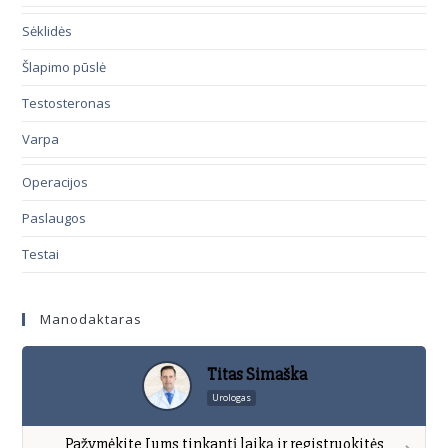
Sėklidės
Šlapimo pūslė
Testosteronas
Varpa
Operacijos
Paslaugos
Testai
Manodaktaras
Titas Simaška
Urologas
Pažymėkite Jums tinkantį laiką ir registruokitės