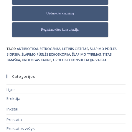
Užduokite klausimą
Registruokitės konsultacijai
TAGS
:
ANTIBIOTIKAI
,
ESTROGENAS
,
LĖTINIS CISTITAS
,
ŠLAPIMO PŪSLĖS
BIOPSIJA
,
ŠLAPIMO PŪSLĖS ECHOSKOPIJA
,
ŠLAPIMO TYRIMAS
,
TITAS
SIMAŠKA
,
UROLOGAS KAUNE
,
UROLOGO KONSULTACIJA
,
VAISTAI
Kategorijos
Ligos
Erekcija
Inkstai
Prostata
Prostatos vėžys