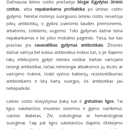
Dažniausia lėtinio cistito priežastys
blogai išgydytas ūminis
cistitas
, arba
nepakankama
profilaktika
po ūminio cistito
gydymo. Neretai moterys susirgusios ūminiu cistitu nevartoja
jokių antibiotikų, o gydosi įvairiomis liaudies priemonėmis,
arbatomis, žolelėmis, uogomis. Toks gydymas dažnai būna
nepakankamas ir be jokio mokslinio pagrindo. Tiesa, kur kas
prasčiau yra
savavališkas gydymas antibiotikais
. Žmonės
dažnai vartoja bet kokius antibiotikus kokius turi, o jie šlapimo
takų infekcijoms gydyti netinka visiškai. Kartais vartojami
teisingi antibiotikai, tačiau neteisingai atitaikomos jų dozės ar
vartojimo trukmė, todėl vystosi bakterijų rezistentiškumas
antibiotikams ir kitą kartą susirgus, šis antibiotikas jau
nebepadeda.
Lėtinio cistito išsivystymui įtaką turi ir
gretutinės ligos
. Tai
ligos sukeliančios imuninės sistemos ir gijimo sutrikimus:
cukrinis diabetas, ŽIV, onkologiniai ar hematologiniai
susirgimai. Taip pat ligos sukeliančios šlapimo ištekėjimo