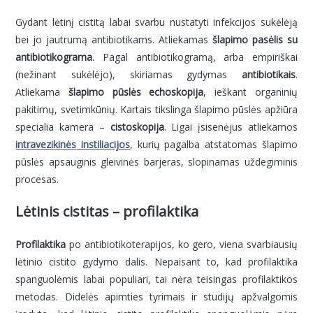
Gydant lėtinį cistitą labai svarbu nustatyti infekcijos sukėlėją
bei jo jautrumą antibiotikams. Atliekamas
šlapimo pasėlis su
antibiotikograma
. Pagal antibiotikogramą, arba empiriškai
(nežinant sukėlėjo), skiriamas gydymas
antibiotikais
.
Atliekama
šlapimo pūslės echoskopija
, ieškant organinių
pakitimų, svetimkūnių. Kartais tikslinga šlapimo pūslės apžiūra
specialia kamera –
cistoskopija
. Ligai įsisenėjus atliekamos
intravezikinės
instiliacijos
, kurių pagalba atstatomas šlapimo
pūslės apsauginis gleivinės barjeras, slopinamas uždegiminis
procesas.
Lėtinis cistitas – profilaktika
Profilaktika
po antibiotikoterapijos, ko gero, viena svarbiausių
lėtinio cistito gydymo dalis. Nepaisant to, kad profilaktika
spanguolėmis labai populiari, tai nėra teisingas profilaktikos
metodas. Didelės apimties tyrimais ir studijų apžvalgomis