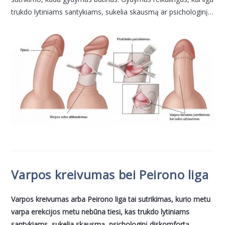
trukdo lytiniams santykiams, sukelia skausmą ar psichologinį…
Varpos kreivumas bei Peirono liga
Varpos kreivumas arba Peirono liga tai sutrikimas, kurio metu
varpa erekcijos metu nebūna tiesi, kas trukdo lytiniams
santykiams, sukelia skausmą, psichologinį diskomfortą.