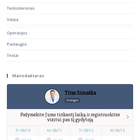
Testosteronas
Varpa
Operacijos
Paslaugos
Testai
Manodaktaras
Titas Simaška
Urologas
Pažymėkite Jums tinkantį laiką ir registruokitės
vizitui pas šį gydytoją
Pr 08/10
An 08/11
Tr 08/12
Kt 08/13