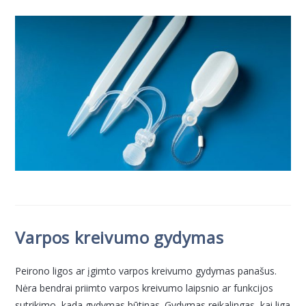
Varpos kreivumo gydymas
Peirono ligos ar įgimto varpos kreivumo gydymas panašus.
Nėra bendrai priimto varpos kreivumo laipsnio ar funkcijos
sutrikimo, kada gydymas būtinas. Gydymas reikalingas, kai liga