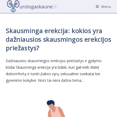
Skip
Menu
to
content
Skausminga erekcija: kokios yra
dažniausios skausmingos erekcijos
priežastys?
Dažniausios skausmingos erekcijos priežastys ir gydymo
būdai Skausminga erekcija yra būklė, kuri gali kelti didelį
diskomfortą ir turėti įtakos vyrų seksualinei sveikatai bei
gyvenimo kokybei. Nors tai nėra dažna tema,…