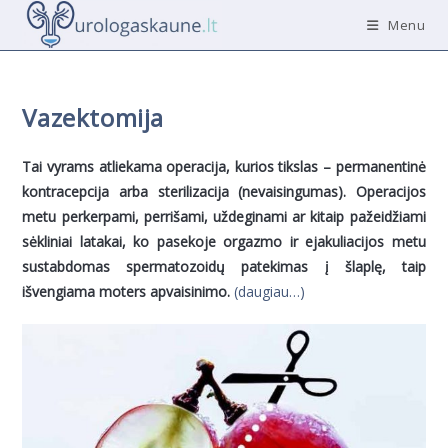
Skip
Menu
to
content
Vazektomija
Tai vyrams atliekama operacija, kurios tikslas – permanentinė
kontracepcija arba sterilizacija (nevaisingumas). Operacijos
metu perkerpami, perrišami, uždeginami ar kitaip pažeidžiami
sėkliniai latakai, ko pasekoje orgazmo ir ejakuliacijos metu
sustabdomas spermatozoidų patekimas į šlaplę, taip
išvengiama moters apvaisinimo.
(daugiau…)