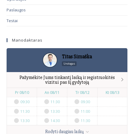
Paslaugos
Testai
Manodaktaras
Titas Simaška
Urologas
Pažymėkite Jums tinkantį laiką ir registruokitės
vizitui pas šį gydytoją
Pr 08/10
An 08/11
Tr 08/12
Kt 08/13
09:30
11:30
09:30
11:30
13:30
11:00
13:30
14:30
11:30
Rodyti daugiau laikų