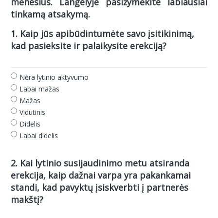
mėnesius. Langelyje pasižymėkite labiausiai
tinkamą atsakymą.
1. Kaip jūs apibūdintumėte savo įsitikinimą,
kad pasieksite ir palaikysite erekciją?
Nėra lytinio aktyvumo
Labai mažas
Mažas
Vidutinis
Didelis
Labai didelis
2. Kai lytinio susijaudinimo metu atsiranda
erekcija, kaip dažnai varpa yra pakankamai
standi, kad pavyktų įsiskverbti į partnerės
makštį?