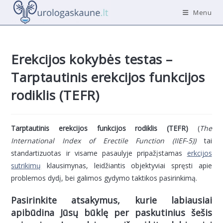
Skip
Menu
to
content
Erekcijos kokybės testas –
Tarptautinis erekcijos funkcijos
rodiklis (TEFR)
Tarptautinis erekcijos funkcijos rodiklis (TEFR)
(
The
International Index of Erectile Function (IIEF-5))
tai
standartizuotas ir visame pasaulyje pripažįstamas
erkcijos
sutrikimų
klausimynas, leidžiantis objektyviai spręsti apie
problemos dydį, bei galimos gydymo taktikos pasirinkimą.
Pasirinkite atsakymus, kurie labiausiai
apibūdina Jūsų būklę per paskutinius šešis