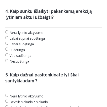
4. Kaip sunku išlaikyti pakankamą erekciją
lytiniam aktui užbaigti?
Nėra lytinio aktyvumo
Labai stipriai sudėtinga
Labai sudėtinga
Sudėtinga
Vos sudėtinga
Nesudėtinga
5. Kaip dažnai pasitenkinate lytiškai
santykiaudami?
Nėra lytinio aktyvumo
Beveik niekada / niekada