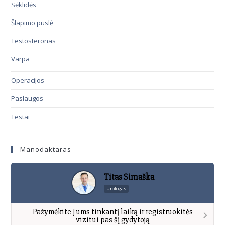
Sėklidės
Šlapimo pūslė
Testosteronas
Varpa
Operacijos
Paslaugos
Testai
Manodaktaras
Titas Simaška
Urologas
Pažymėkite Jums tinkantį laiką ir registruokitės
vizitui pas šį gydytoją