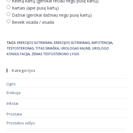
Keletą kartų (gerokai rečiau negu pusę kartų)
Kartais (apie pusę kartų)
Dažnai (gerokai dažniau negu pusę kartų)
Beveik visada / visada
TAGS
:
EREKCIJOS SUTRIKIMAI
,
EREKCIJOS SUTRIKIMAS
,
IMPOTENCIJA
,
TESTOSTERONAS
,
TITAS SIMAŠKA
,
UROLOGAS KAUNE
,
UROLOGO
KONSULTACIJA
,
ZEMAS TESTOSTERONO LYGIS
Kategorijos
Ligos
Erekcija
Inkstai
Prostata
Prostatos vėžys