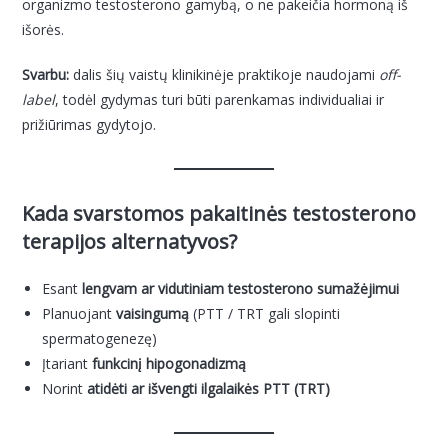
organizmo testosterono gamybą, o ne pakeičia hormoną iš
išorės.
Svarbu:
dalis šių vaistų klinikinėje praktikoje naudojami
off-
label
, todėl gydymas turi būti parenkamas individualiai ir
prižiūrimas gydytojo.
Kada svarstomos pakaitinės testosterono
terapijos alternatyvos?
Esant
lengvam ar vidutiniam testosterono sumažėjimui
Planuojant
vaisingumą
(PTT / TRT gali slopinti
spermatogenezę)
Įtariant
funkcinį hipogonadizmą
Norint
atidėti ar išvengti ilgalaikės PTT (TRT)