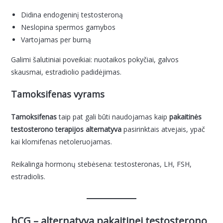
Didina endogeninį testosteroną
Neslopina spermos gamybos
Vartojamas per burną
Galimi šalutiniai poveikiai: nuotaikos pokyčiai, galvos
skausmai, estradiolio padidėjimas.
Tamoksifenas vyrams
Tamoksifenas
taip pat gali būti naudojamas kaip
pakaitinės
testosterono terapijos alternatyva
pasirinktais atvejais, ypač
kai klomifenas netoleruojamas.
Reikalinga hormonų stebėsena: testosteronas, LH, FSH,
estradiolis.
hCG – alternatyva pakaitinei testosterono