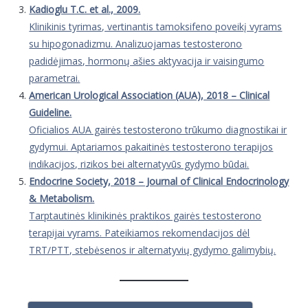
Kadioglu T.C. et al., 2009.
Klinikinis tyrimas, vertinantis tamoksifeno poveikį vyrams
su hipogonadizmu. Analizuojamas testosterono
padidėjimas, hormonų ašies aktyvacija ir vaisingumo
parametrai.
American Urological Association (AUA), 2018 – Clinical
Guideline.
Oficialios AUA gairės testosterono trūkumo diagnostikai ir
gydymui. Aptariamos pakaitinės testosterono terapijos
indikacijos, rizikos bei alternatyvūs gydymo būdai.
Endocrine Society, 2018 – Journal of Clinical Endocrinology
& Metabolism.
Tarptautinės klinikinės praktikos gairės testosterono
terapijai vyrams. Pateikiamos rekomendacijos dėl
TRT/PTT, stebėsenos ir alternatyvių gydymo galimybių.