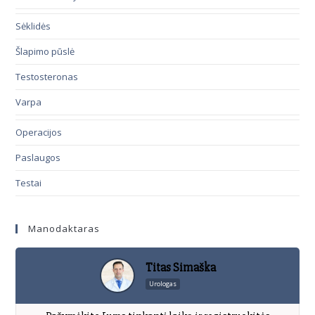
Sėklidės
Šlapimo pūslė
Testosteronas
Varpa
Operacijos
Paslaugos
Testai
Manodaktaras
Titas Simaška
Urologas