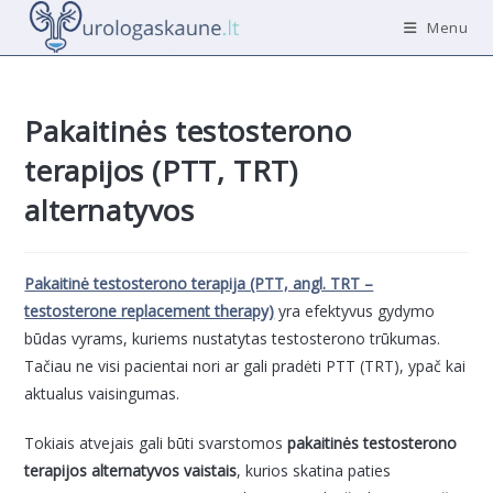
Skip
Menu
to
content
Pakaitinės testosterono
terapijos (PTT, TRT)
alternatyvos
Pakaitinė testosterono terapija (PTT, angl. TRT –
testosterone replacement therapy)
yra efektyvus gydymo
būdas vyrams, kuriems nustatytas testosterono trūkumas.
Tačiau ne visi pacientai nori ar gali pradėti PTT (TRT), ypač kai
aktualus vaisingumas.
Tokiais atvejais gali būti svarstomos
pakaitinės testosterono
terapijos alternatyvos vaistais
, kurios skatina paties