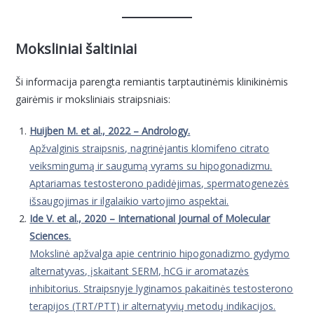
Moksliniai šaltiniai
Ši informacija parengta remiantis tarptautinėmis klinikinėmis
gairėmis ir moksliniais straipsniais:
Huijben M. et al., 2022 – Andrology.
Apžvalginis straipsnis, nagrinėjantis klomifeno citrato
veiksmingumą ir saugumą vyrams su hipogonadizmu.
Aptariamas testosterono padidėjimas, spermatogenezės
išsaugojimas ir ilgalaikio vartojimo aspektai.
Ide V. et al., 2020 – International Journal of Molecular
Sciences.
Mokslinė apžvalga apie centrinio hipogonadizmo gydymo
alternatyvas, įskaitant SERM, hCG ir aromatazės
inhibitorius. Straipsnyje lyginamos pakaitinės testosterono
terapijos (TRT/PTT) ir alternatyvių metodų indikacijos.