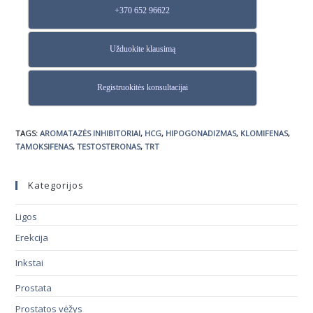
+370 652 96622
Užduokite klausimą
Registruokitės konsultacijai
TAGS
:
AROMATAZĖS INHIBITORIAI
,
HCG
,
HIPOGONADIZMAS
,
KLOMIFENAS
,
TAMOKSIFENAS
,
TESTOSTERONAS
,
TRT
Kategorijos
Ligos
Erekcija
Inkstai
Prostata
Prostatos vėžys