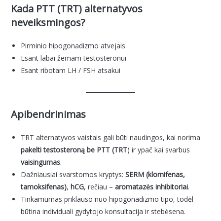
Kada PTT (TRT) alternatyvos
neveiksmingos?
Pirminio hipogonadizmo atvejais
Esant labai žemam testosteronui
Esant ribotam LH / FSH atsakui
Apibendrinimas
TRT alternatyvos vaistais gali būti naudingos, kai norima
pakelti testosteroną be PTT (TRT
) ir ypač kai svarbus
vaisingumas
.
Dažniausiai svarstomos kryptys:
SERM (klomifenas,
tamoksifenas)
,
hCG
, rečiau –
aromatazės inhibitoriai
.
Tinkamumas priklauso nuo hipogonadizmo tipo, todėl
būtina individuali gydytojo konsultacija ir stebėsena.