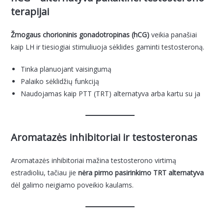
terapijai
Žmogaus chorioninis gonadotropinas (hCG)
veikia panašiai
kaip LH ir tiesiogiai stimuliuoja sėklides gaminti testosteroną.
Tinka planuojant vaisingumą
Palaiko sėklidžių funkciją
Naudojamas kaip PTT (TRT) alternatyva arba kartu su ja
Aromatazės inhibitoriai ir testosteronas
Aromatazės inhibitoriai mažina testosterono virtimą
estradioliu, tačiau jie
nėra pirmo pasirinkimo TRT alternatyva
dėl galimo neigiamo poveikio kaulams.