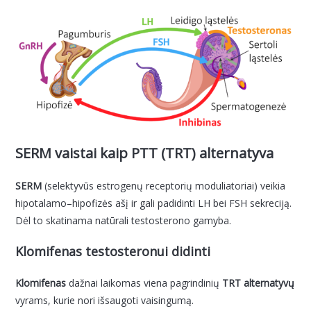
SERM vaistai kaip PTT (TRT) alternatyva
SERM
(selektyvūs estrogenų receptorių moduliatoriai) veikia
hipotalamo–hipofizės ašį ir gali padidinti LH bei FSH sekreciją.
Dėl to skatinama natūrali testosterono gamyba.
Klomifenas testosteronui didinti
Klomifenas
dažnai laikomas viena pagrindinių
TRT alternatyvų
vyrams, kurie nori išsaugoti vaisingumą.