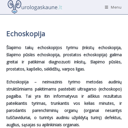
Skip
Menu
to
content
Echoskopija
Šlapimo takų echoskopijos tyrimu (inkstų echoskopija,
šlapimo pūslės echoskopija, prostatos echoskopija) galima
greitai ir patikimai diagnozuoti inkstų, šlapimo pūslės,
prostatos, kapšelio, sėklidžių, varpos ligas.
Echoskopija – neinvazinis tyrimo metodas audinių
struktūriniams pakitimams pastebėti ultragarso (echoskopo)
pagalba. Tai yra itin informatyvus ir aiškius rezultatus
pateikiantis tyrimas, trunkantis vos kelias minutes, ir
parodantis parenchiminių organų (organai nesantys
tuščiaviduriai, o turintys audiniu užpildytą turinį) defektus,
auglius, sąsajas su aplinkiniais organais.