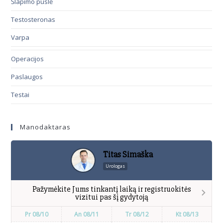
Šlapimo pūslė
Testosteronas
Varpa
Operacijos
Paslaugos
Testai
Manodaktaras
Titas Simaška
Urologas
Pažymėkite Jums tinkantį laiką ir registruokitės
vizitui pas šį gydytoją
Pr 08/10
An 08/11
Tr 08/12
Kt 08/13