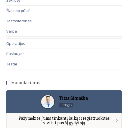
Sėklidės
Šlapimo pūslė
Testosteronas
Varpa
Operacijos
Paslaugos
Testai
Manodaktaras
Titas Simaška
Urologas
Pažymėkite Jums tinkantį laiką ir registruokitės
vizitui pas šį gydytoją