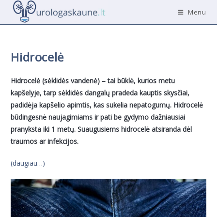
Skip
Menu
to
content
Hidrocelė
Hidrocelė (sėklidės vandenė) – tai būklė, kurios metu
kapšelyje, tarp sėklidės dangalų pradeda kauptis skysčiai,
padidėja kapšelio apimtis, kas sukelia nepatogumų. Hidrocelė
būdingesnė naujagimiams ir pati be gydymo dažniausiai
pranyksta iki 1 metų. Suaugusiems hidrocelė atsiranda dėl
traumos ar infekcijos.
(daugiau…)