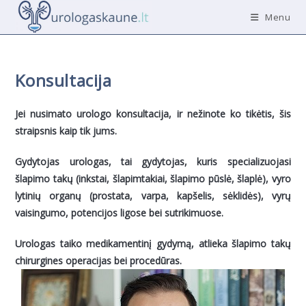
Skip
Menu
to
content
Konsultacija
Jei nusimato urologo konsultacija, ir nežinote ko tikėtis, šis
straipsnis kaip tik jums.
Gydytojas urologas, tai gydytojas, kuris specializuojasi
šlapimo takų (inkstai, šlapimtakiai, šlapimo pūslė, šlaplė), vyro
lytinių organų (prostata, varpa, kapšelis, sėklidės), vyrų
vaisingumo, potencijos ligose bei sutrikimuose.
Urologas taiko medikamentinį gydymą, atlieka šlapimo takų
chirurgines operacijas bei procedūras.