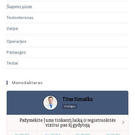
Šlapimo pūslė
Testosteronas
Varpa
Operacijos
Paslaugos
Testai
Manodaktaras
Titas Simaška
Urologas
Pažymėkite Jums tinkantį laiką ir registruokitės
vizitui pas šį gydytoją