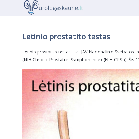
Skip
to
content
Letinio prostatito testas
Lėtinio prostatito testas - tai JAV Nacionalinio Sveikatos 
(NIH Chronic Prostatitis Symptom Index (NIH-CPSI)). Šis 1