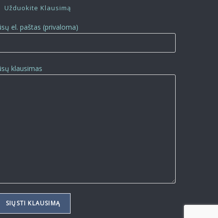
Užduokite Klausimą
ūsų el. paštas (privaloma)
ūsų klausimas