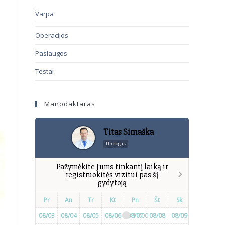
Varpa
Operacijos
Paslaugos
Testai
Manodaktaras
Titas Simaška
Urologas
Pažymėkite Jums tinkantį laiką ir
registruokitės vizitui pas šį
gydytoją
Pr
An
Tr
Kt
Pn
Št
Sk
Pr
A
08/03
08/04
08/05
08/06
08/07
11:00
08/08
08/09
08/10
09:00
08/
1