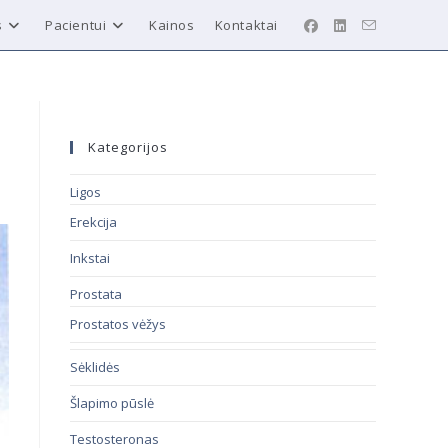
s
Pacientui
Kainos
Kontaktai
Kategorijos
Ligos
Erekcija
Inkstai
Prostata
Prostatos vėžys
Sėklidės
Šlapimo pūslė
Testosteronas