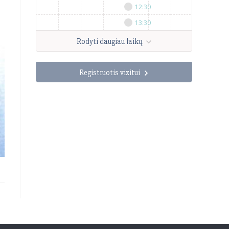
12:30
09:30
1
13:30
10:30
1
Rodyti daugiau laikų
Registruotis vizitui