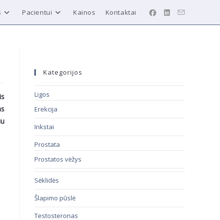
s
Pacientui
Kainos
Kontaktai
Kategorijos
Ligos
is
as
Erekcija
iu
Inkstai
Prostata
Prostatos vėžys
Sėklidės
Šlapimo pūslė
Testosteronas