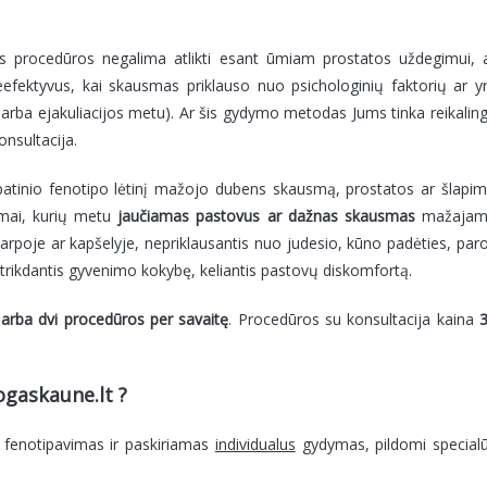
os procedūros negalima atlikti esant ūmiam prostatos uždegimui, 
neefektyvus, kai skausmas priklauso nuo psichologinių faktorių ar y
, arba ejakuliacijos metu). Ar šis gydymo metodas Jums tinka reikalin
nsultacija.
opatinio fenotipo lėtinį mažojo dubens skausmą, prostatos ar šlapi
imai, kurių metu
jaučiamas pastovus ar dažnas skausmas
mažajam
 varpoje ar kapšelyje, nepriklausantis nuo judesio, kūno padėties, par
au trikdantis gyvenimo kokybę, keliantis pastovų diskomfortą.
 arba dvi procedūros per savaitę
. Procedūros su konsultacija kaina
ogaskaune.lt ?
o fenotipavimas ir paskiriamas
individualus
gydymas, pildomi special