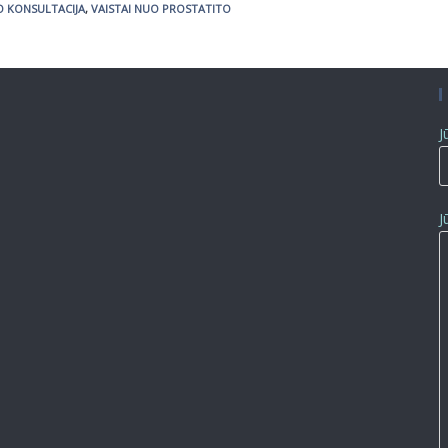
 KONSULTACIJA
,
VAISTAI NUO PROSTATITO
J
J