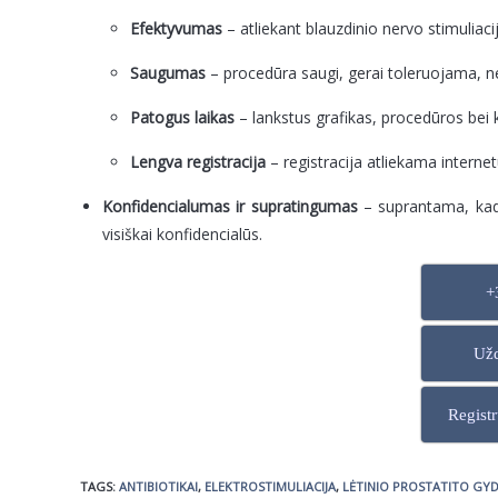
Efektyvumas
– atliekant blauzdinio nervo stimuliac
Saugumas
– procedūra saugi, gerai toleruojama, n
Patogus laikas
– lankstus grafikas, procedūros bei
Lengva registracija
– registracija atliekama interne
Konfidencialumas ir supratingumas
– suprantama, kad 
visiškai konfidencialūs.
+
Užd
Registr
TAGS
:
ANTIBIOTIKAI
,
ELEKTROSTIMULIACIJA
,
LĖTINIO PROSTATITO GY