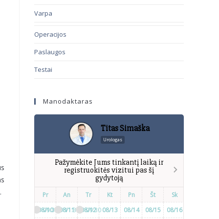
Varpa
Operacijos
Paslaugos
Testai
Manodaktaras
Titas Simaška
Urologas
Pažymėkite Jums tinkantį laiką ir
us
registruokitės vizitui pas šį
gydytoją
as
.
Pr
An
Tr
Kt
Pn
Št
Sk
Pr
A
08/10
09:30
08/11
11:30
08/12
09:30
08/13
08/14
08/15
08/16
08/17
08/