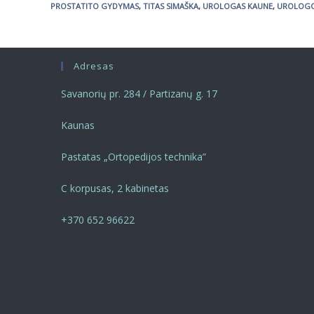
PROSTATITO GYDYMAS
,
TITAS SIMAŠKA
,
UROLOGAS KAUNE
,
UROLOGO
Adresas
Savanorių pr. 284 / Partizanų g. 17
Kaunas
Pastatas „Ortopedijos technika”
C korpusas, 2 kabinetas
+370 652 96622