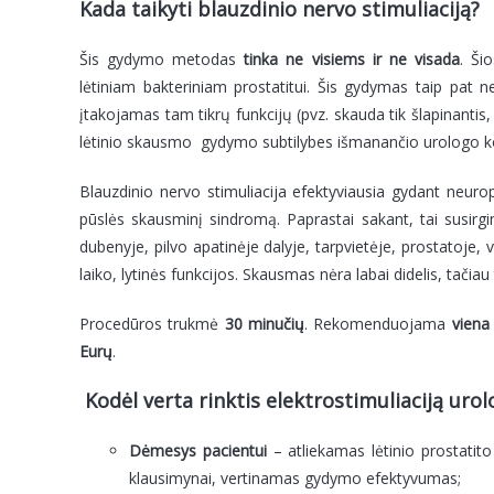
Kada taikyti blauzdinio nervo stimuliaciją?
Šis gydymo metodas
tinka ne visiems ir ne visada
. Ši
lėtiniam bakteriniam prostatitui. Šis gydymas taip pat 
įtakojamas tam tikrų funkcijų (pvz. skauda tik šlapinantis
lėtinio skausmo gydymo subtilybes išmanančio urologo ko
Blauzdinio nervo stimuliacija efektyviausia gydant neur
pūslės skausminį sindromą. Paprastai sakant, tai susirg
dubenyje, pilvo apatinėje dalyje, tarpvietėje, prostatoje,
laiko, lytinės funkcijos. Skausmas nėra labai didelis, tači
Procedūros trukmė
30 minučių
. Rekomenduojama
viena
Eurų
.
Kodėl verta rinktis elektrostimuliaciją urol
Dėmesys pacientui
– atliekamas lėtinio prostatit
klausimynai, vertinamas gydymo efektyvumas;