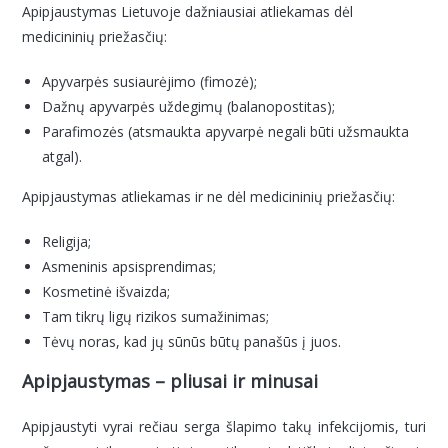
Apipjaustymas Lietuvoje dažniausiai atliekamas dėl
medicininių priežasčių:
Apyvarpės susiaurėjimo (fimozė);
Dažnų apyvarpės uždegimų (balanopostitas);
Parafimozės (atsmaukta apyvarpė negali būti užsmaukta
atgal).
Apipjaustymas atliekamas ir ne dėl medicininių priežasčių:
Religija;
Asmeninis apsisprendimas;
Kosmetinė išvaizda;
Tam tikrų ligų rizikos sumažinimas;
Tėvų noras, kad jų sūnūs būtų panašūs į juos.
Apipjaustymas – pliusai ir minusai
Apipjaustyti vyrai rečiau serga šlapimo takų infekcijomis, turi