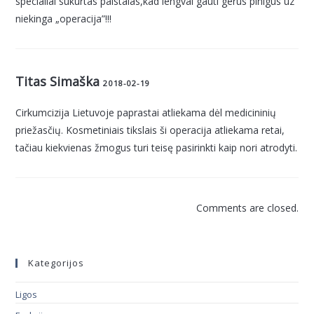
specialiai sukurtas paistalas,kad lengvai gauti gerus pinigus uz
niekinga „operacija”!!!
Titas Simaška
2018-02-19
Cirkumcizija Lietuvoje paprastai atliekama dėl medicininių
priežasčių. Kosmetiniais tikslais ši operacija atliekama retai,
tačiau kiekvienas žmogus turi teisę pasirinkti kaip nori atrodyti.
Comments are closed.
Kategorijos
Ligos