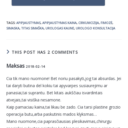
TAGS
:
APIPJAUSTYMAS
,
APIPJAUSTYMAS KAINA
,
CIRKUMCIZIJA
,
FIMOZĖ
,
SIMASKA
,
TITAS SIMAŠKA
,
UROLOGAS KAUNE
,
UROLOGO KONSULTACIJA
THIS POST HAS 2 COMMENTS
Maksas
2018-02-14
Cia tik mano nuomone! Bet noriu pasakyti,jog tai absurdas. Jei
tai daryti butina del kokiu tai apyvarpes susiaurejimu ar
panasiai,tai suprantu. Bet kitais aukščiau isvardintais
atvejais,tai visiška nesamone.
Kaip pamaciau kaina,tai likau be zado. Cia tarsi plastine grozio
operacija butu,arba paskutinis mados klyksmas…
Mano nuomone,cia paprasčiausias plesikavimas,chirurgu