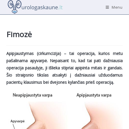
Skip
Menu
to
content
Fimozė
Apipjaustymas (cirkumcizija) – tai operacija, kurios metu
pašalinama apyvarpė. Nepaisant to, kad tai pati dažniausia
operacija pasaulyje, ji išlieka stipriai apipinta mitais ir gandais.
Šio straipsnio tikslas atsakyti į dažniausiai užduodamus
pacientų klausimus bei dvejones kylančias prieš operaciją.