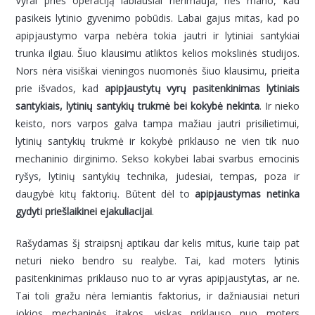
Vyrai prieš operaciją labiausiai nerimauja, nes mano, kad
pasikeis lytinio gyvenimo pobūdis. Labai gajus mitas, kad po
apipjaustymo varpa nebėra tokia jautri ir lytiniai santykiai
trunka ilgiau. Šiuo klausimu atliktos kelios mokslinės studijos.
Nors nėra visiškai vieningos nuomonės šiuo klausimu, prieita
prie išvados, kad
apipjaustytų vyrų pasitenkinimas lytiniais
santykiais, lytinių santykių trukmė bei kokybė nekinta
. Ir nieko
keisto, nors varpos galva tampa mažiau jautri prisilietimui,
lytinių santykių trukmė ir kokybė priklauso ne vien tik nuo
mechaninio dirginimo. Sekso kokybei labai svarbus emocinis
ryšys, lytinių santykių technika, judesiai, tempas, poza ir
daugybė kitų faktorių. Būtent dėl to
apipjaustymas netinka
gydyti priešlaikinei ejakuliacijai
.
Rašydamas šį straipsnį aptikau dar kelis mitus, kurie taip pat
neturi nieko bendro su realybe. Tai, kad moters lytinis
pasitenkinimas priklauso nuo to ar vyras apipjaustytas, ar ne.
Tai toli gražu nėra lemiantis faktorius, ir dažniausiai neturi
jokios mechaninės įtakos, viskas priklauso nuo moters