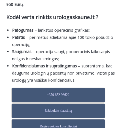
950 Eurų
.
Kodėl verta rinktis urologaskaune.lt ?
Patogumas
– lankstus operacinis grafikas;
Patirtis
– per metus atliekama apie 100 tokio pobūdžio
operacijų;
Saugumas
– operacija saugi, pooperacinis laikotarpis
neilgas ir neskausmingas;
Konfidencialumas ir supratingumas
– suprantama, kad
dauguma urologinių pacientų nori privatumo. Vizitai pas
urologą yra visiškai konfidencialūs.
+370 652 96622
Užduokite klausimą
Registruokitės konsultacijai