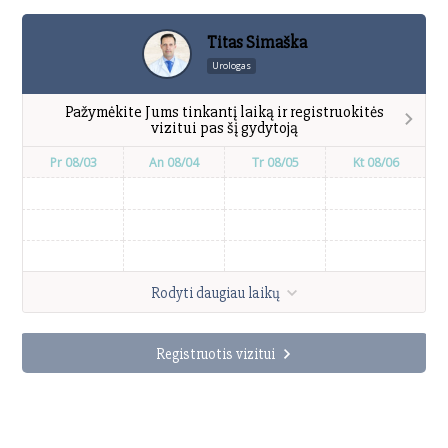
Titas Simaška
Urologas
Pažymėkite Jums tinkantį laiką ir registruokitės
vizitui pas šį gydytoją
Pr 08/03
An 08/04
Tr 08/05
Kt 08/06
Rodyti daugiau laikų
Registruotis vizitui