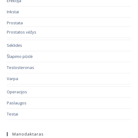
Erekcija
Inkstai
Prostata
Prostatos vėžys
Sėklidės
Šlapimo pūslė
Testosteronas
Varpa
Operacijos
Paslaugos
Testai
Manodaktaras