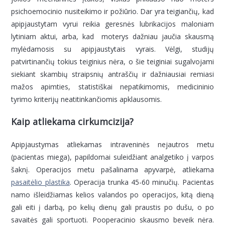
psichoemocinio nusiteikimo ir požiūrio. Dar yra teigiančių, kad
apipjaustytam vyrui reikia geresnės lubrikacijos maloniam
lytiniam aktui, arba, kad moterys dažniau jaučia skausmą
mylėdamosis su apipjaustytais vyrais. Vėlgi, studijų
patvirtinančių tokius teiginius nėra, o šie teiginiai sugalvojami
siekiant skambių straipsnių antraščių ir dažniausiai remiasi
mažos apimties, statistiškai nepatikimomis, medicininio
tyrimo kriterijų neatitinkančiomis apklausomis.
Kaip atliekama cirkumcizija?
Apipjaustymas atliekamas intraveninės nejautros metu
(pacientas miega), papildomai suleidžiant analgetiko į varpos
šaknį. Operacijos metu pašalinama apyvarpė, atliekama
pasaitėlio plastika
. Operacija trunka 45-60 minučių. Pacientas
namo išleidžiamas kelios valandos po operacijos, kitą dieną
gali eiti į darbą, po kelių dienų gali praustis po dušu, o po
savaitės gali sportuoti. Pooperacinio skausmo beveik nėra.