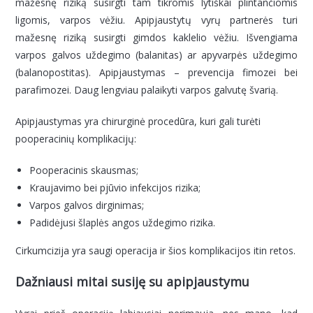
mažesnę riziką susirgti tam tikromis lytiškai plintančiomis
ligomis, varpos vėžiu. Apipjaustytų vyrų partnerės turi
mažesnę riziką susirgti gimdos kaklelio vėžiu. Išvengiama
varpos galvos uždegimo (balanitas) ar apyvarpės uždegimo
(balanopostitas). Apipjaustymas – prevencija fimozei bei
parafimozei. Daug lengviau palaikyti varpos galvutę švarią.
Apipjaustymas yra chirurginė procedūra, kuri gali turėti
pooperacinių komplikacijų:
Pooperacinis skausmas;
Kraujavimo bei pjūvio infekcijos rizika;
Varpos galvos dirginimas;
Padidėjusi šlaplės angos uždegimo rizika.
Cirkumcizija yra saugi operacija ir šios komplikacijos itin retos.
Dažniausi mitai susiję su apipjaustymu