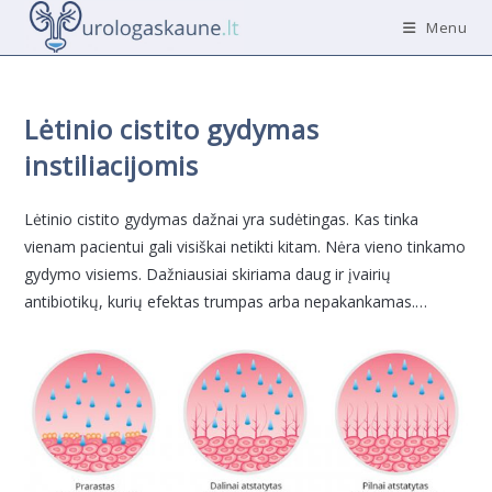
Skip
Menu
to
content
Lėtinio cistito gydymas
instiliacijomis
Lėtinio cistito gydymas dažnai yra sudėtingas. Kas tinka
vienam pacientui gali visiškai netikti kitam. Nėra vieno tinkamo
gydymo visiems. Dažniausiai skiriama daug ir įvairių
antibiotikų, kurių efektas trumpas arba nepakankamas.…