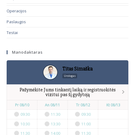
Operacijos
Paslaugos
Testai
Manodaktaras
Titas Simaška
Urologas
Pažymėkite Jums tinkantį laiką ir registruokitės
vizitui pas šį gydytoją
Pr 08/10
An 08/11
Tr 08/12
Kt 08/13
09:30
11:30
09:30
10:30
13:30
11:00
11:30
14:00
11:30